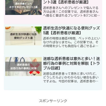
ント3選【透析患者が厳選】
透析患者さんへのプレゼントで悩んでる
方は必見！この記事では、透析患者さん
へ贈ると喜ばれるプレゼントを3つに絞っ
て紹介します。
透析生活が快適になる便利グッズ
5選【透析患者が厳選】
透析の時間は最低4時間、ベッドの上にい
なければなりません。この記事では、そ
の時間を少しでも負担なく過ごせるよう
に、厳選したグッズを5つ紹介します。
迷惑な透析患者は意外と多い！迷
惑行為の事例と対策を解説【トラ
ブル回避】
迷惑な透析患者って意外と多いけれど、
どうしたらよいかわからない場合も多い
ですよね。今回の記事は、透析患者の迷
惑行為の実例と対策について解説しま
す。
スポンサーリンク